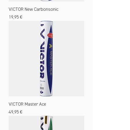
VICTOR New Carbonsonic
Preis
19,95 €
VICTOR Master Ace
Preis
49,95 €