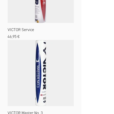
VICTOR Service
Preis
46,95 €
VICTOR Master No. 3