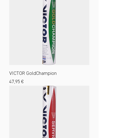
VICTOR GoldChampion
Preis
47,95 €