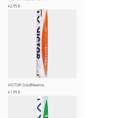
Preis
42,95 €
VICTOR GoldMaxima
Preis
41,95 €