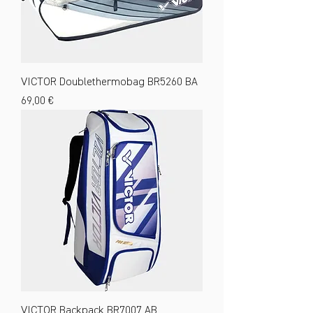
VICTOR Doublethermobag BR5260 BA
Preis
69,00 €
VICTOR Backpack BR7007 AB