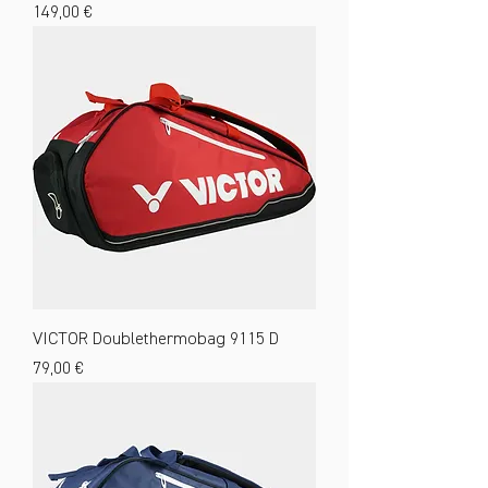
Preis
149,00 €
VICTOR Doublethermobag 9115 D
Preis
79,00 €