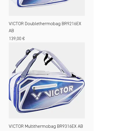
VICTOR Doublethermobag BR9216EX
AB
Preis
139,00 €
VICTOR Multithermobag BR9316EX AB