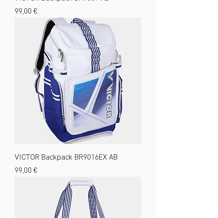
Preis
99,00 €
VICTOR Backpack BR9016EX AB
Preis
99,00 €