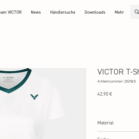
eam VICTOR
News
Händlersuche
Downloads
Mehr
VICTOR T-Sh
Artikelnummer: 202565
Preis
42,90 €
Material
100% recycled Polyester