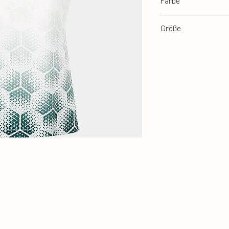
Farbe
White
Größe
XS-XL