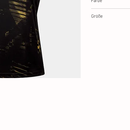
Farbe
Black
Größe
XS-XL