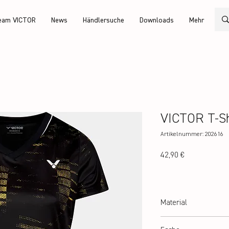
eam VICTOR
News
Händlersuche
Downloads
Mehr
VICTOR T-Sh
Artikelnummer: 202616
Preis
42,90 €
Material
100% recycled Polyester